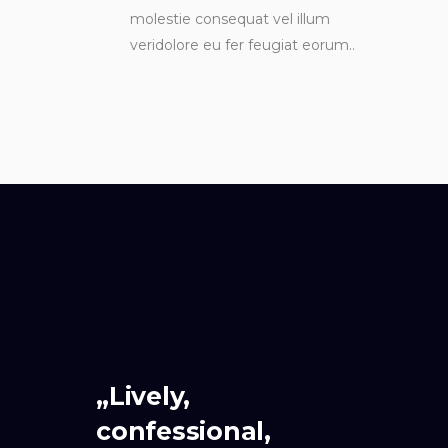
molestie consequat vel illum
veridolore eu fer feugiat eorum..
„Lively,
confessional,